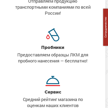
Отправляем продукцию
Сопутствующие товары
Морозостойкие краски для металла
транспортными компаниями
по всей
Морозостойкие краски для фасада
России!
Сопутствующие товары
Сотрудничество
Пробники
Предоставляем образцы ЛКМ
для
пробного нанесения
— бесплатно!
Сервис
Средний рейтинг магазина
по
оценкам наших клиентов