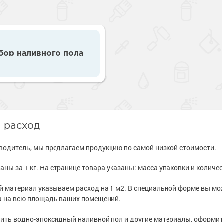
и
е
полов
рукции
е товары
е товары
е товары
краски
 краски для
ов
 оборудование
е товары
т» для бетона
е товары
ль для металла
бор наливного пола
 краски для
е ремонтные
е товары
е полы
металла
оррозии
 краски для
шленных полов
 холодного
е стены
и разбавители
ов
обетонных
е товары
е товары
е товары
и расход
я металла
е товары
е товары
 грунт-эмали
е
водитель, мы предлагаем продукцию по самой низкой стоимости.
рукции
е товары
краски
 краски для
ов
аны за 1 кг. На странице товара указаны: масса упаковки и количес
 оборудование
е товары
 материал указываем расход на 1 м2. В специальной форме вы мо
 краски для
е ремонтные
а на всю площадь ваших помещений.
металла
ить водно-эпоксидный наливной пол и другие материалы, оформите
 краски для