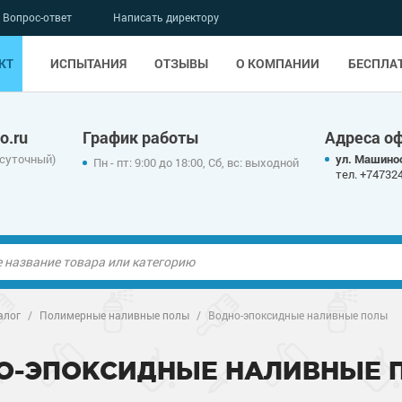
Вопрос-ответ
Написать директору
КТ
ИСПЫТАНИЯ
ОТЗЫВЫ
О КОМПАНИИ
БЕСПЛА
o.ru
График работы
Адреса о
осуточный)
ул. Машинос
Пн - пт: 9:00 до 18:00, Сб, вс: выходной
тел. +74732
ые полы
алог
/
Полимерные наливные полы
/
Водно-эпоксидные наливные полы
олы
ые полы
О-ЭПОКСИДНЫЕ НАЛИВНЫЕ 
дные наливные
олы
о металлу