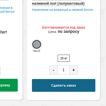
наливной пол (полуматовый)
есение в
Нанесение на влажный и свежий бетон.
жий бетон
Изготавливается под заказ
по запросу
б/шт
Цена:
Серый
25 кг
-
+
орзину
Сделать заказ