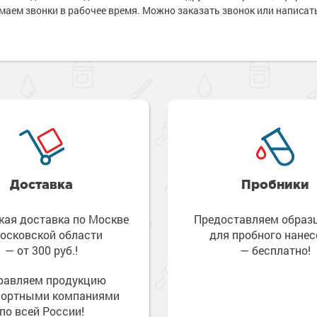
е стены
аем звонки в рабочее время. Можно заказать звонок или написать
е товары
е товары
Доставка
Пробники
кая доставка по Москве
Предоставляем обра
осковской области
для пробного нанес
— от 300 руб.!
— бесплатно!
равляем продукцию
портными компаниями
по всей России!