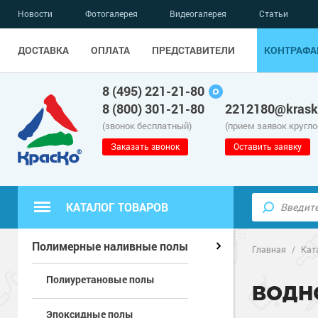
Новости
Фотогалерея
Видеогалерея
Статьи
ДОСТАВКА
ОПЛАТА
ПРЕДСТАВИТЕЛИ
КОНТРАФА
8 (495) 221-21-80
8 (800) 301-21-80
2212180@krask
(звонок бесплатный)
(прием заявок кругл
Заказать звонок
Оставить заявку
КАТАЛОГ ТОВАРОВ
Полиуретанов
Полимерные наливные полы
Полимерные наливные полы
Главная
/
Кат
Полиуретановые полы
Эпоксидные п
Полиуретанов
Для бетонных полов
ВОДН
Эпоксидные полы
Водно-эпокси
Эпоксидные п
Грунт-эмали п
Для металла