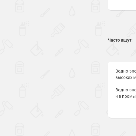
Часто ищут:
Водно-эпо
высоких м
Водно-эпо
и в промы