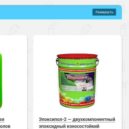
Развернуть
–
717 руб.
ые составы
ые наливные полы
Укрепление и упрочнение бетона
онентные
щений
а
Без растворителей
кие
Механическая прочность
ицаемые
Стойкие к истиранию
ая
Эпоксипол-2 — двухкомпонентный
полов
эпоксидный износостойкий