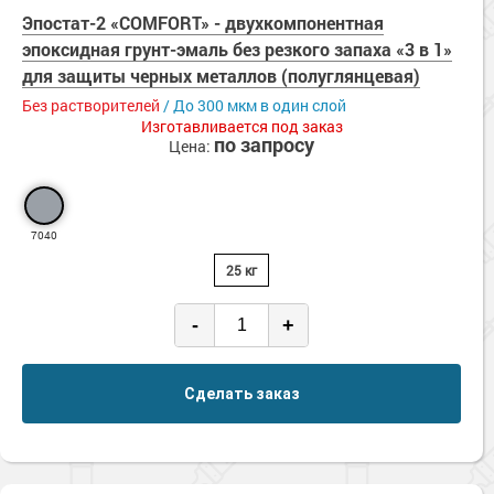
Сопутствующие товары
Морозостойкие краски для металла
Эпостат-2 «COMFORT» - двухкомпонентная
эпоксидная грунт-эмаль без резкого запаха «3 в 1»
Морозостойкие краски для фасада
для защиты черных металлов (полуглянцевая)
Сопутствующие товары
Без растворителей
/ До 300 мкм в один слой
Изготавливается под заказ
по запросу
Цена:
7040
25 кг
-
+
Сделать заказ