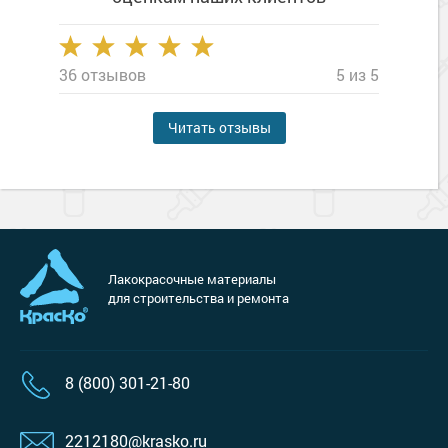
36 отзывов
5 из 5
Читать отзывы
Лакокрасочные материалы
для строительства и ремонта
8 (800) 301-21-80
2212180@krasko.ru