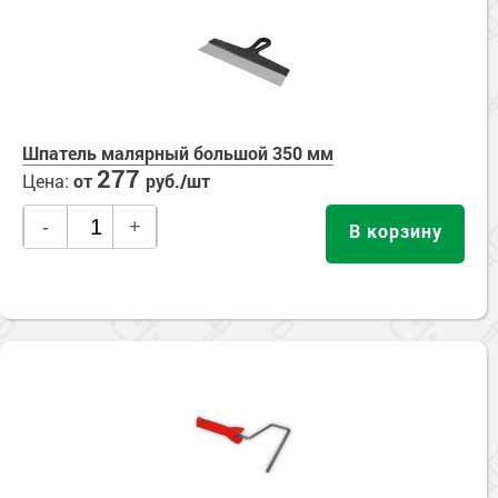
Сопутствующие товары
Морозостойкие краски для металла
Морозостойкие краски для фасада
Сопутствующие товары
Шпатель малярный большой 350 мм
277
Цена:
от
руб./шт
-
+
В корзину