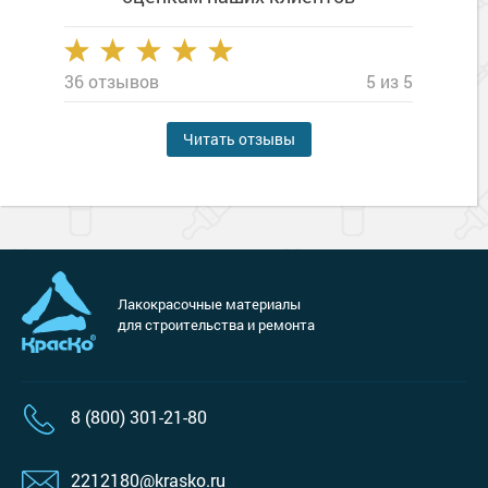
36 отзывов
5 из 5
Читать отзывы
Лакокрасочные материалы
для строительства и ремонта
8 (800) 301-21-80
2212180@krasko.ru