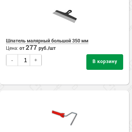
Сопутствующие товары
Морозостойкие краски для металла
Морозостойкие краски для фасада
Сопутствующие товары
Шпатель малярный большой 350 мм
277
Цена:
от
руб./шт
-
+
В корзину