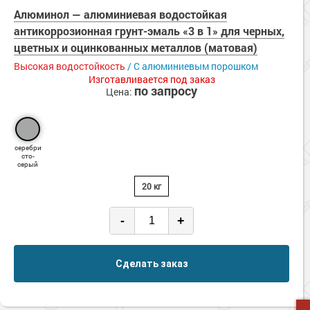
Сопутствующие товары
Морозостойкие краски для металла
Алюминол — алюминиевая водостойкая
антикоррозионная грунт-эмаль «3 в 1» для черных,
Морозостойкие краски для фасада
цветных и оцинкованных металлов (матовая)
Сопутствующие товары
Высокая водостойкость
/ C алюминиевым порошком
Изготавливается под заказ
по запросу
Цена:
серебри
сто-
серый
20 кг
-
+
Сделать заказ