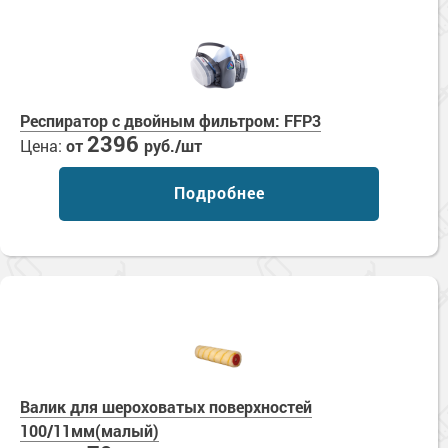
Сопутствующие товары
Морозостойкие краски для металла
Морозостойкие краски для фасада
Сопутствующие товары
Респиратор с двойным фильтром: FFP3
2396
Цена:
от
руб./шт
Подробнее
Валик для шероховатых поверхностей
100/11мм(малый)