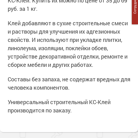
Сотрудничество
КС-Клей. Купить их можно по цене от 35 до 69
Сопутствующие товары
Морозостойкие краски для металла
руб. за 1 кг.
Морозостойкие краски для фасада
Клей добавляют в сухие строительные смеси
Сопутствующие товары
и растворы для улучшения их адгезионных
свойств. И используют при укладке плитки,
линолеума, изоляции, поклейки обоев,
устройстве декоративной отделки, ремонте и
сборке мебели и других работах.
Составы без запаха, не содержат вредных для
человека компонентов.
Универсальный строительный КС-Клей
производится по заказу.